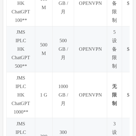
HK
GB /
OPENVPN
备
$15 
M
ChatGPT
月
限
100**
制
JMS
5
IPLC
500
设
500
HK
GB /
OPENVPN
备
$49 
M
ChatGPT
月
限
500**
制
JMS
IPLC
1000
无
HK
1 G
GB /
OPENVPN
限
$89 
ChatGPT
月
制
1000**
JMS
3
IPLC
300
设