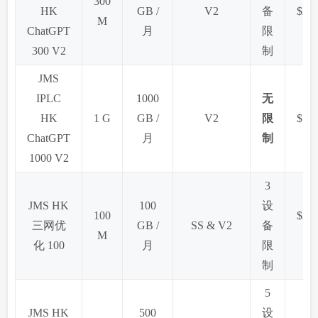
300
HK
GB /
V2
备
$21 
M
ChatGPT
月
限
300 V2
制
JMS
IPLC
1000
无
HK
1 G
GB /
V2
限
$59 
ChatGPT
月
制
1000 V2
3
JMS HK
100
设
100
$34.
三网优
GB /
SS & V2
备
M
化 100
月
限
制
5
JMS HK
500
设